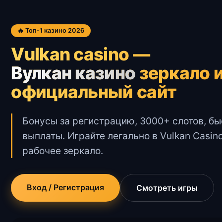
🔥 Топ-1 казино 2026
Vulkan casino —
Вулкан казино
зеркало 
официальный сайт
Бонусы за регистрацию, 3000+ слотов, б
выплаты. Играйте легально в Vulkan Casin
рабочее зеркало.
Вход / Регистрация
Смотреть игры