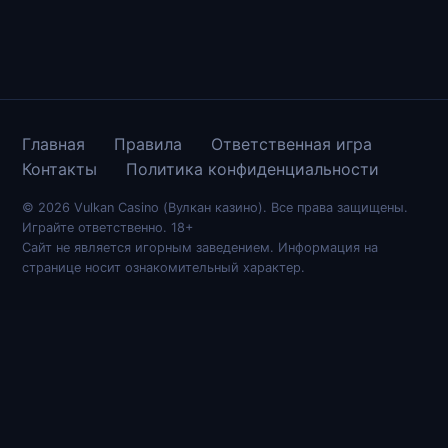
Главная
Правила
Ответственная игра
Контакты
Политика конфиденциальности
© 2026 Vulkan Casino (Вулкан казино). Все права защищены.
Играйте ответственно. 18+
Сайт не является игорным заведением. Информация на
странице носит ознакомительный характер.