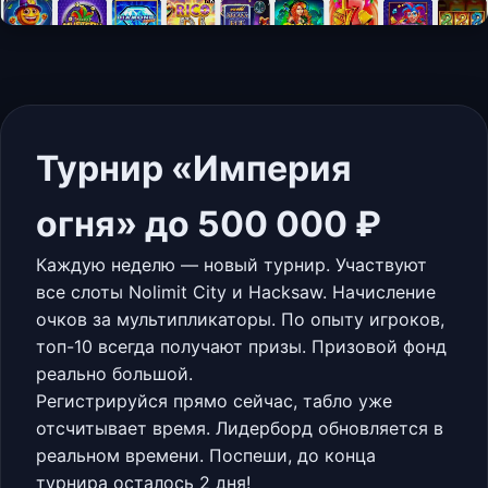
Турнир «Империя
огня» до 500 000 ₽
Каждую неделю — новый турнир. Участвуют
все слоты Nolimit City и Hacksaw. Начисление
очков за мультипликаторы. По опыту игроков,
топ-10 всегда получают призы. Призовой фонд
реально большой.
Регистрируйся прямо сейчас, табло уже
отсчитывает время. Лидерборд обновляется в
реальном времени. Поспеши, до конца
турнира осталось 2 дня!