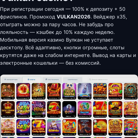
При регистрации сегодня — 100% к депозиту + 50
фриспинов. Промокод
VULKAN2026
. Вейджер x35,
отыграть можно за пару часов. Не забудь про
лояльность — кэшбек до 10% каждую неделю.
Мобильная версия казино Вулкан не уступает
десктопу. Всё адаптивно, кнопки огромные, слоты
крутятся даже на слабом интернете. Вывод на карты и
электронные кошельки — без комиссий.