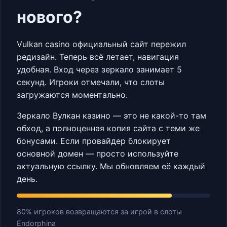
нового?
Vulkan casino официальный сайт пережил
редизайн. Теперь всё летает, навигация
удобная. Вход через зеркало занимает 5
секунд. Игроки отмечали, что слоты
загружаются моментально.
Зеркало Вулкан казино — это не какой-то там
обход, а полноценная копия сайта с теми же
бонусами. Если провайдер блокирует
основной домен — просто используйте
актуальную ссылку. Мы обновляем её каждый
день.
80% игроков возвращаются за игрой в слоты
Endorphina