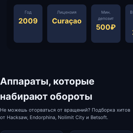
Год
Лицензия
Мин.
В
депозит
2009
Curaçao
500₽
Аппараты, которые
набирают обороты
Не можешь оторваться от вращений? Подборка хитов
от Hacksaw, Endorphina, Nolimit City и Betsoft.